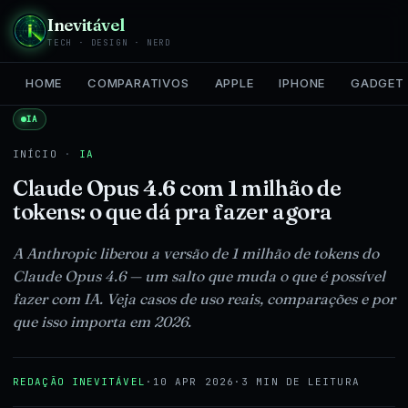
Inevitável
TECH · DESIGN · NERD
HOME
COMPARATIVOS
APPLE
IPHONE
GADGET
IA
INÍCIO
·
IA
Claude Opus 4.6 com 1 milhão de
tokens: o que dá pra fazer agora
A Anthropic liberou a versão de 1 milhão de tokens do
Claude Opus 4.6 — um salto que muda o que é possível
fazer com IA. Veja casos de uso reais, comparações e por
que isso importa em 2026.
REDAÇÃO INEVITÁVEL
·
10 APR 2026
·
3 MIN DE LEITURA