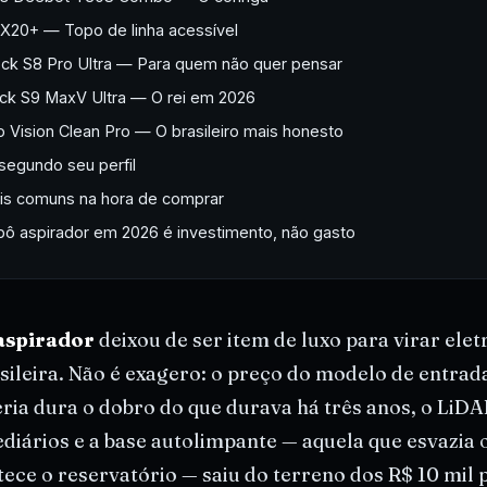
 X20+ — Topo de linha acessível
ck S8 Pro Ultra — Para quem não quer pensar
ck S9 MaxV Ultra — O rei em 2026
vo Vision Clean Pro — O brasileiro mais honesto
segundo seu perfil
is comuns na hora de comprar
bô aspirador em 2026 é investimento, não gasto
aspirador
deixou de ser item de luxo para virar ele
asileira. Não é exagero: o preço do modelo de entra
teria dura o dobro do que durava há três anos, o LiD
diários e a base autolimpante — aquela que esvazia o
ece o reservatório — saiu do terreno dos R$ 10 mil p