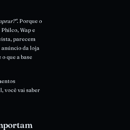
mprar?"
. Porque o
 Philco, Wap e
vista, parecem
 anúncio da loja
 o que a base
mentos
l, você vai saber
 importam