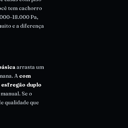
você tem cachorro
.000–18.000 Pa,
uito e a diferença
básica
arrasta um
emana. A
com
 esfregão duplo
 manual. Se o
de qualidade que