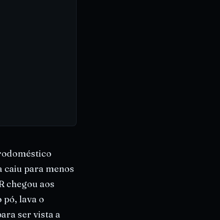
trodoméstico
da caiu para menos
AR chegou aos
 pó, lava o
ara ser vista a