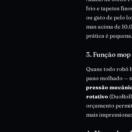
frio e tapetes fi
ou gato de pelo l
mas acima de 10.0
prática é pequena
3. Função mop 
Quase todo robô h
pano molhado — su
pressão mecâni
rotativo
(DuoRoll
orçamento permit
mais impressiona: 