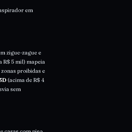
 aspirador em
em zigue-zague e
a R$ 5 mil) mapeia
 zonas proibidas e
 3D
(acima de R$ 4
esvia sem
ve casas com piso