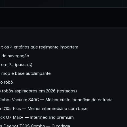
: os 4 critérios que realmente importam
a de navegação
 em Pa (pascals)
o mop e base autolimpante
do robô
 robôs aspiradores em 2026 (testados)
 Robot Vacuum S40C — Melhor custo-benefício de entrada
 D10s Plus — Melhor intermediário com base
ock Q7 Max+ — Intermediário premium
cs Deebot T30S Combo — O coringa