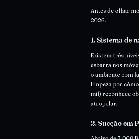
Antes de olhar mo
2026.
1. Sistema de 
Existem três nívei
esbarra nos móvei
o ambiente com la
limpeza por côm
mil) reconhece obj
atropelar.
2. Sucção em P
Abaixo de 3.000 P