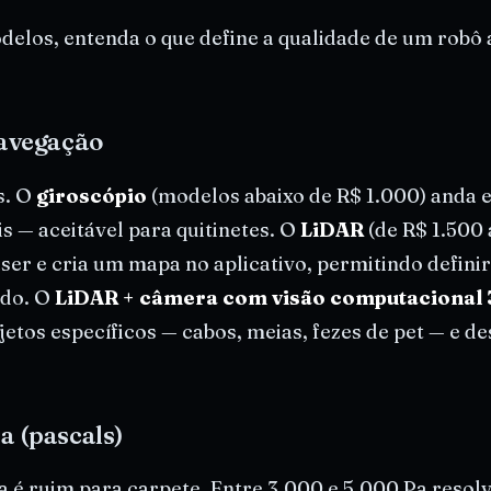
delos, entenda o que define a qualidade de um robô
navegação
s. O
giroscópio
(modelos abaixo de R$ 1.000) anda 
s — aceitável para quitinetes. O
LiDAR
(de R$ 1.500 
ser e cria um mapa no aplicativo, permitindo definir
odo. O
LiDAR + câmera com visão computacional
etos específicos — cabos, meias, fezes de pet — e d
a (pascals)
a é ruim para carpete. Entre 3.000 e 5.000 Pa resol