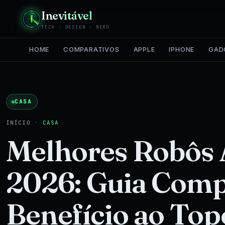
Inevitável
TECH · DESIGN · NERD
HOME
COMPARATIVOS
APPLE
IPHONE
GAD
CASA
INÍCIO
·
CASA
Melhores Robôs 
2026: Guia Comp
Benefício ao Top