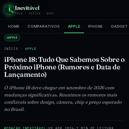
Inevitável
TECH · DESIGN · NERD
HOME
COMPARATIVOS
APPLE
IPHONE
GADGET
APPLE
INÍCIO
·
APPLE
iPhone 18: Tudo Que Sabemos Sobre o
Próximo iPhone (Rumores e Data de
Lançamento)
O iPhone 18 deve chegar em setembro de 2026 com
mudanças significativas. Reunimos os rumores mais
confiáveis sobre design, câmera, chip e preço esperado
no Brasil.
REDAÇÃO INEVITÁVEL
·
09 APR 2026
·
7 MIN DE LEITURA