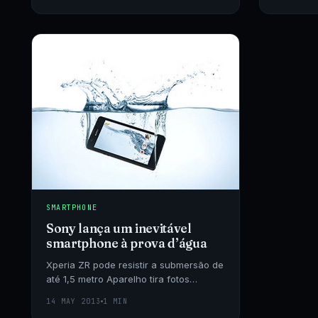
SMARTPHONE
Sony lança um inevitável
smartphone à prova d’água
Xperia ZR pode resistir a submersão de
até 1,5 metro Aparelho tira fotos
submersas com câmera de 13
14 MAY 2013
1 MIN
megapixels Magnus Malmberg TÓQUIO