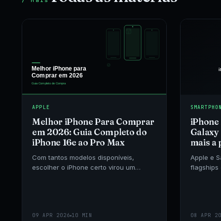
/ Mais
APPLE
SMARTPHO
Melhor iPhone Para Comprar
iPhone 
em 2026: Guia Completo do
Galaxy 
iPhone 16e ao Pro Max
mais a
Com tantos modelos disponíveis,
Apple e 
escolher o iPhone certo virou um
flagships
desafio. Comparamos preços, câmeras
Comparamo
e desempenho de todos os iPhones à
com o Gal
venda no Brasil em 2026.
câmeras c
09 APR 2026
10 MIN
08 APR 2