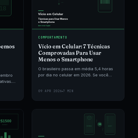
COMPORTAMENTO
abemos
Vício em Celular: 7 Técnicas
Comprovadas Para Usar
Menos o Smartphone
O brasileiro passa em média 5,4 horas
por dia no celular em 2026. Se você
tembro
sente que está preso à tela, estas sete
tivas.
técnicas baseadas em ciência
iáveis
09 APR 2026
7 MIN
comportamental po
reço