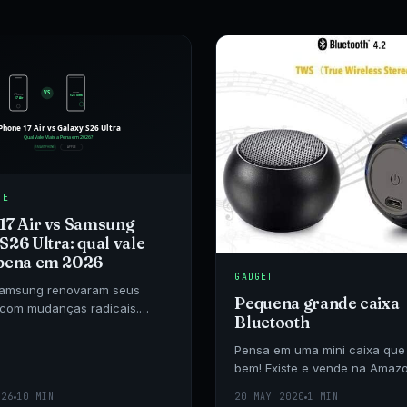
NE
17 Air vs Samsung
S26 Ultra: qual vale
 pena em 2026
GADGET
Samsung renovaram seus
Pequena grande caixa
 com mudanças radicais.
Bluetooth
s o iPhone 17 Air ultrafino
axy S26 Ultra e suas
Pensa em uma mini caixa que
om IA para descobrir
bem! Existe e vende na Amazo
pode ser usada em qualquer 
026
10 MIN
20 MAY 2020
1 MIN