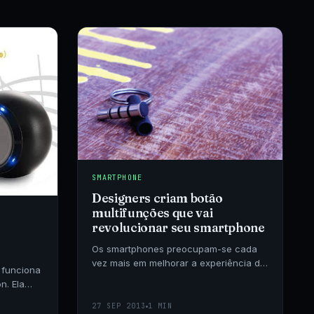
SMARTPHONE
Designers criam botão
multifunções que vai
revolucionar seu smartphone
Os smartphones preocupam-se cada
vez mais em melhorar a experiência do
 funciona
usuário e quanto mais simples, melhor.
n. Ela
lugar
27 SEP 2013
1 MIN