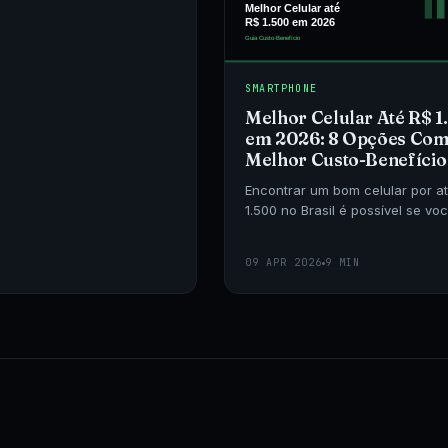
SMARTPHONE
Melhor Celular Até R$ 
em 2026: 8 Opções Co
Melhor Custo-Benefício
Encontrar um bom celular por a
1.500 no Brasil é possível se vo
souber onde procurar. Selecio
modelos que entregam o melho
09 APR 2026
9 MIN
desempenho nessa faixa