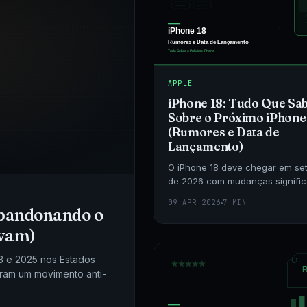
APPLE
iPhone 18: Tudo Que S
Sobre o Próximo iPhone
(Rumores e Data de
Lançamento)
O iPhone 18 deve chegar em se
de 2026 com mudanças significa
Reunimos os rumores mais conf
09 APR 2026
7 MIN
sobre design, câmera, chip e p
Abandonando o
esperado no Bras
ovam)
3 e 2025 nos Estados
eram um movimento anti-