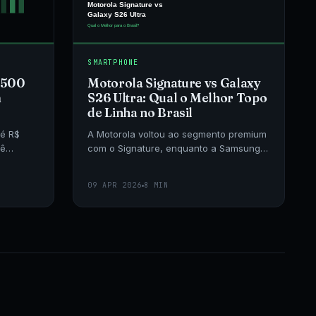
SMARTPHONE
1.500
Motorola Signature vs Galaxy
m
S26 Ultra: Qual o Melhor Topo
de Linha no Brasil
té R$
A Motorola voltou ao segmento premium
cê
com o Signature, enquanto a Samsung
namos 8
aposta no Galaxy S26 Ultra.
r
Comparamos câmera, desempenho, tela
09 APR 2026
8 MIN
e preço no mercado bra