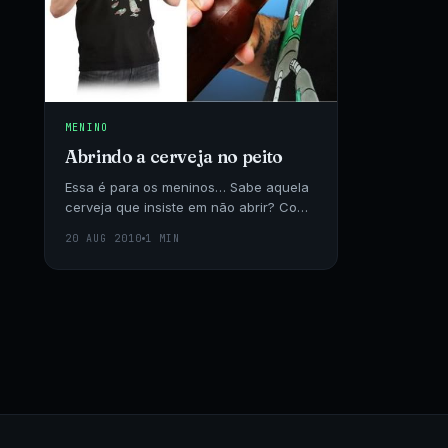
MENINO
Abrindo a cerveja no peito
Essa é para os meninos… Sabe aquela
cerveja que insiste em não abrir? Com
essa camisa você não corre mais o
20 AUG 2010
1 MIN
perigo de ver a sua cerveja esquentar.