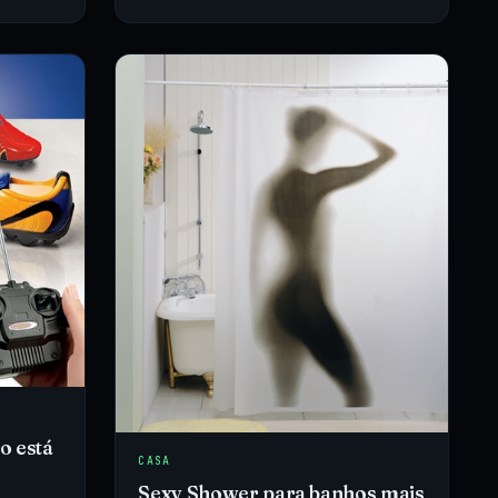
o está
CASA
Sexy Shower para banhos mais