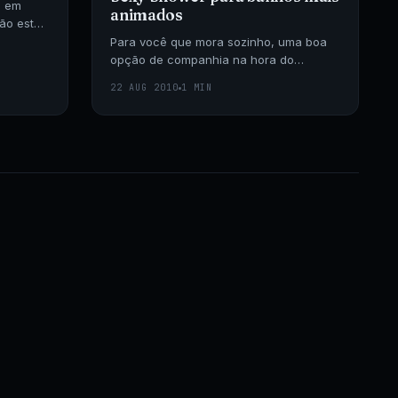
s em
animados
não está
ção.
Para você que mora sozinho, uma boa
opção de companhia na hora do
banho… Aonde encontrar
22 AUG 2010
1 MIN