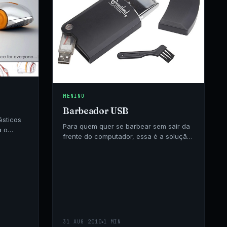
MENINO
Barbeador USB
ésticos
Para quem quer se barbear sem sair da
a o
frente do computador, essa é a solução.
Além de recarregável esse inevitável
31 AUG 2010
1 MIN