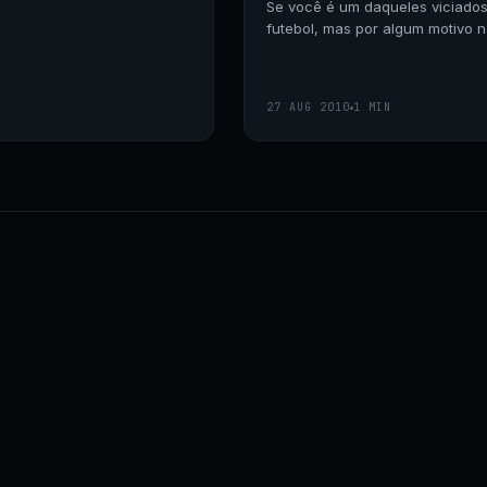
Se você é um daqueles viciado
futebol, mas por algum motivo 
podendo jogar, está aqui a solu
27 AUG 2010
1 MIN