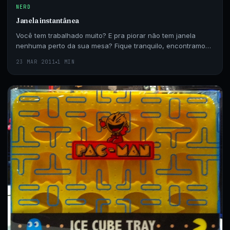
NERD
Janela instantânea
Você tem trabalhado muito? E pra piorar não tem janela
nenhuma perto da sua mesa? Fique tranquilo, encontramos
uma solução inevitável para você, é só você…
23 MAR 2011
1 MIN