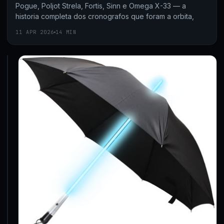
Pogue, Poljot Strela, Fortis, Sinn e Omega X-33 — a
historia completa dos cronografos que foram a orbita,
11 APR 2026
14 MIN
CONCEITO
Facebook
dos
pés
a
cabeça
O
designer
Gerry
McKay
criou
um
tênis
para
agradar
aos